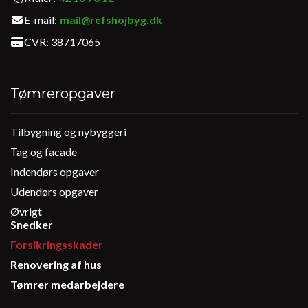
E-mail:
mail@refshojbyg.dk
CVR: 38717065
Tømreropgaver
Tilbygning og nybyggeri
Primær
navigation
Tag og facade
1
Indendørs opgaver
Udendørs opgaver
Øvrigt
Snedker
Forsikringsskader
Renovering af hus
Tømrer medarbejdere