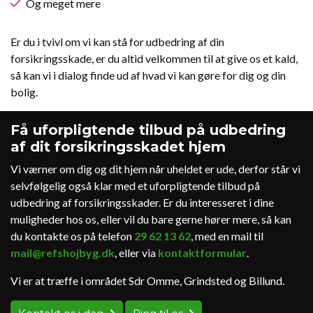
Og meget mere
Er du i tvivl om vi kan stå for udbedring af din
forsikringsskade, er du altid velkommen til at give os et kald,
så kan vi i dialog finde ud af hvad vi kan gøre for dig og din
bolig.
Få uforpligtende tilbud på udbedring
af dit forsikringsskadet hjem
Vi værner om dig og dit hjem når uheldet er ude, derfor står vi
selvfølgelig også klar med et uforpligtende tilbud på
udbedring af forsikringsskader. Er du interesseret i dine
muligheder hos os, eller vil du bare gerne hører mere, så kan
du kontakte os på telefon
29 62 13 62
, med en mail til
mail@refshojbyg.dk
, eller via
kontaktformular
.
Vi er at træffe i området Sdr Omme, Grindsted og Billund.