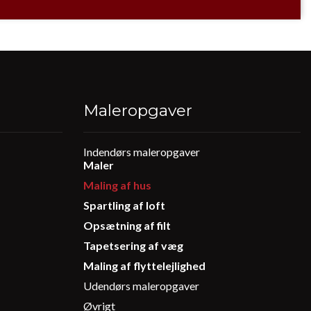
Maleropgaver
Indendørs maleropgaver
Primær
Maler
navigation
2
Maling af hus
Spartling af loft
Opsætning af filt
Tapetsering af væg
Maling af flyttelejlighed
Udendørs maleropgaver
Øvrigt