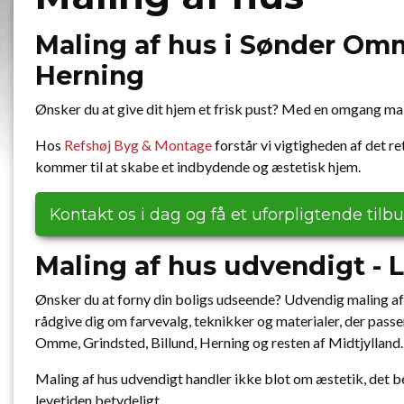
Maling af hus i Sønder Omm
Herning
Ønsker du at give dit hjem et frisk pust? Med en omgang mali
Hos
Refshøj Byg & Montage
forstår vi vigtigheden af det r
kommer til at skabe et indbydende og æstetisk hjem.
Kontakt os i dag og få et uforpligtende tilb
Maling af hus udvendigt - L
Ønsker du at forny din boligs udseende? Udvendig maling af hu
rådgive dig om farvevalg, teknikker og materialer, der passe
Omme, Grindsted, Billund, Herning og resten af Midtjylland.
Maling af hus udvendigt handler ikke blot om æstetik, det be
levetiden betydeligt.