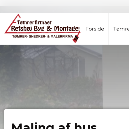
Gå
til
hovedindhold
Forside
Tømre
Maling af hus