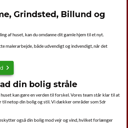
e, Grindsted, Billund og
ng af huset, kan du omdanne dit gamle hjem til et nyt.
ette malerarbejde, både udvendigt og indvendigt, når det
ud
ad din bolig stråle
set kan gøre en verden til forskel. Vores team står klar til at
r til netop din bolig og stil. Vi dækker områder som Sdr
skytter også din bolig mod vejr og vind, hvilket forlænger