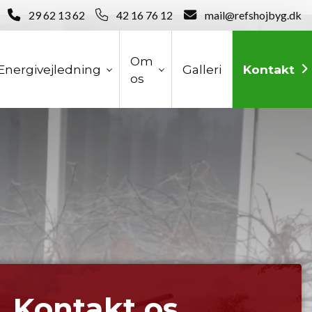
29 62 13 62
42 16 76 12
mail@refshojbyg.dk
Om
Energivejledning
Galleri
Kontakt
os
Kontakt os