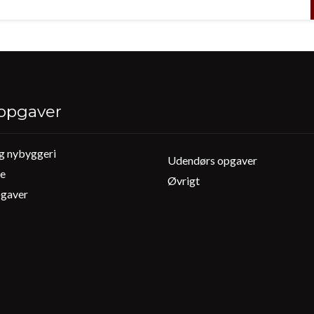
opgaver
g nybyggeri
Udendørs opgaver
de
Øvrigt
pgaver