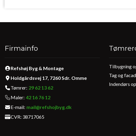
Firmainfo
Tømrer
Tilbygning o
Primær
Refshøj Byg & Montage
navigation
Tag og faca
Holdgårdsvej 17, 7260 Sdr. Omme
1
Indendørs o
Tømrer:
29 62 13 62
Maler:
42 16 76 12
E-mail:
mail@refshojbyg.dk
CVR: 38717065