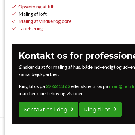
Opsætning af filt
Maling af loft
Maling af vinduer og døre
Tapetsering
Kontakt os for profession
Ønsker du at for maling af hus, både indvendigt og udve
samarbejdspartner.
Ring til os på
29 62 13 62
eller skriv til os på
mail@refsh
matcher dine behov og visioner.
Kontakt os i dag
Ring til os