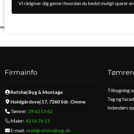
Vi rådgiver dig gerne i hvordan du bedst muligt sparer e
Firmainfo
Tømrer
Tilbygning o
Primær
Refshøj Byg & Montage
navigation
Tag og faca
Holdgårdsvej 17, 7260 Sdr. Omme
1
Indendørs o
Tømrer:
29 62 13 62
Maler:
42 16 76 12
E-mail:
mail@refshojbyg.dk