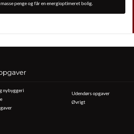
n masse penge og får en energioptimeret bolig.
opgaver
g nybyggeri
Udendørs opgaver
de
Øvrigt
pgaver