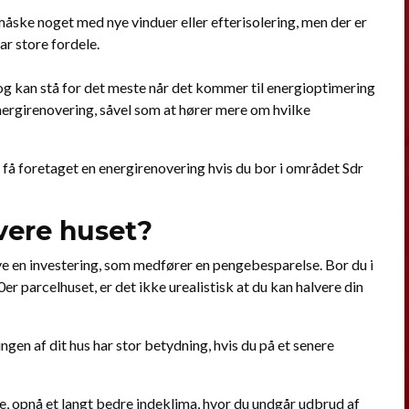
ske noget med nye vinduer eller efterisolering, men der er
r store fordele.
, og kan stå for det meste når det kommer til energioptimering
energirenovering, såvel som at hører mere om hvilke
r få foretaget en energirenovering hvis du bor i området Sdr
vere huset?
e en investering, som medfører en pengebesparelse. Bor du i
r parcelhuset, er det ikke urealistisk at du kan halvere din
gen af dit hus har stor betydning, hvis du på et senere
e, opnå et langt bedre indeklima, hvor du undgår udbrud af