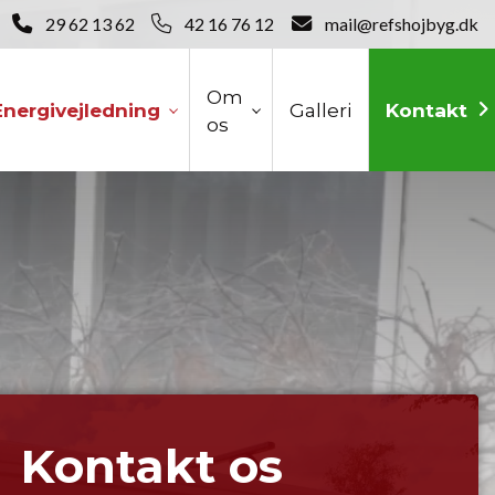
29 62 13 62
42 16 76 12
mail@refshojbyg.dk
Om
Energivejledning
Galleri
Kontakt
os
Kontakt os