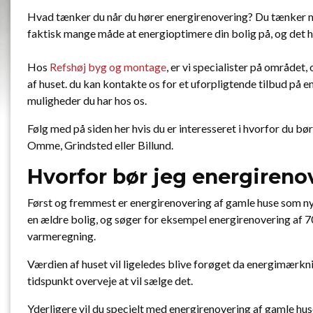
Hvad tænker du når du hører energirenovering? Du tænker må
faktisk mange måde at energioptimere din bolig på, og det ha
Hos
Refshøj byg og montage
, er vi specialister på området
af huset. du kan kontakte os for et uforpligtende tilbud på 
muligheder du har hos os.
Følg med på siden her hvis du er interesseret i hvorfor du bø
Omme, Grindsted eller Billund.
Hvorfor bør jeg energireno
Først og fremmest er energirenovering af gamle huse som ny
en ældre bolig, og søger for eksempel energirenovering af 70e
varmeregning.
Værdien af huset vil ligeledes blive forøget da energimærknin
tidspunkt overveje at vil sælge det.
Yderligere vil du specielt med energirenovering af gamle hus