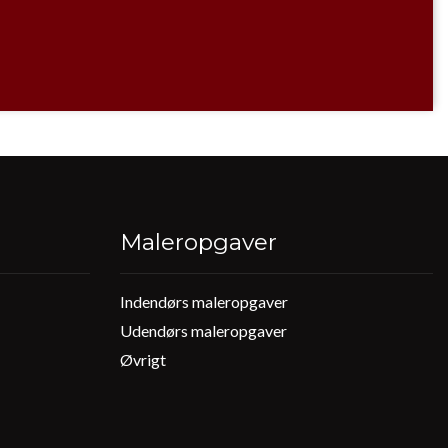
Maleropgaver
Indendørs maleropgaver
Primær
navigation
Udendørs maleropgaver
2
Øvrigt