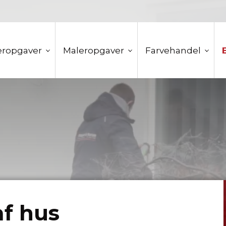
ropgaver
Maleropgaver
Farvehandel
af hus