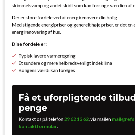
skimmelsvamp og andet skidt som kan forringe værdien af di
Der er store fordele ved at energirenovere din bolig
Med stigende energipriser og generelt høje priser, er det en 
energirenovering af hus.
Dine fordele er:
Typisk lavere varmeregning
Et sundere og mere helbredsvenligt indeklima
Boligens værdi kan forøges
Få et uforpligtende tilbu
penge
Kontakt os på telefon
29 62 13 62
, via mailen
mail@refs
kontaktformular
.