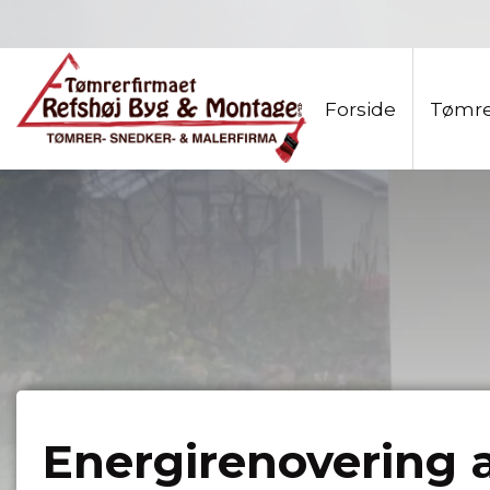
Gå
til
hovedindhold
Forside
Tømre
Energirenovering 