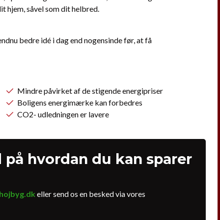
t hjem, såvel som dit helbred.
endnu bedre idé i dag end nogensinde før, at få
Mindre påvirket af de stigende energipriser
Boligens energimærke kan forbedres
CO2- udledningen er lavere
d på hvordan du kan sparer
hojbyg.dk
eller send os en besked via vores